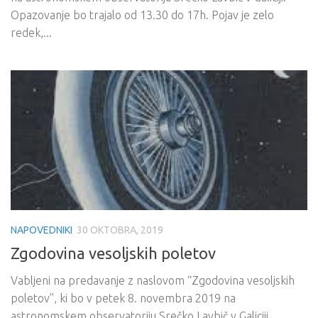
Opazovanje bo trajalo od 13.30 do 17h. Pojav je zelo
redek,...
NAPOVEDNIKI
30 OKTOBRA, 2019
Zgodovina vesoljskih poletov
Vabljeni na predavanje z naslovom “Zgodovina vesoljskih
poletov”, ki bo v petek 8. novembra 2019 na
astronomskem observatoriju Srečko Lavbič v Galiciji.