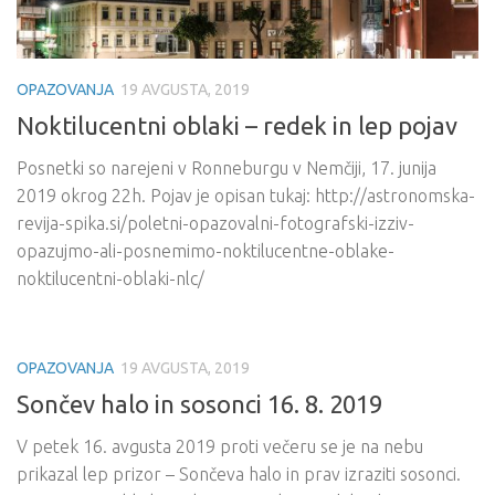
OPAZOVANJA
19 AVGUSTA, 2019
Noktilucentni oblaki – redek in lep pojav
Posnetki so narejeni v Ronneburgu v Nemčiji, 17. junija
2019 okrog 22h. Pojav je opisan tukaj: http://astronomska-
revija-spika.si/poletni-opazovalni-fotografski-izziv-
opazujmo-ali-posnemimo-noktilucentne-oblake-
noktilucentni-oblaki-nlc/
OPAZOVANJA
19 AVGUSTA, 2019
Sončev halo in sosonci 16. 8. 2019
V petek 16. avgusta 2019 proti večeru se je na nebu
prikazal lep prizor – Sončeva halo in prav izraziti sosonci.