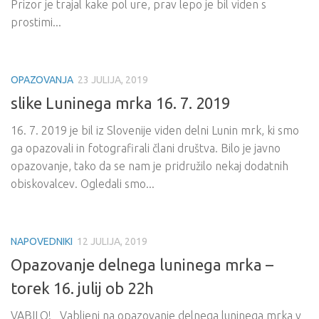
Prizor je trajal kake pol ure, prav lepo je bil viden s
prostimi...
OPAZOVANJA
23 JULIJA, 2019
slike Luninega mrka 16. 7. 2019
16. 7. 2019 je bil iz Slovenije viden delni Lunin mrk, ki smo
ga opazovali in fotografirali člani društva. Bilo je javno
opazovanje, tako da se nam je pridružilo nekaj dodatnih
obiskovalcev. Ogledali smo...
NAPOVEDNIKI
12 JULIJA, 2019
Opazovanje delnega luninega mrka –
torek 16. julij ob 22h
VABILO! Vabljeni na opazovanje delnega luninega mrka v