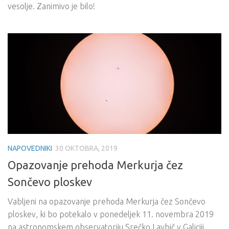
vesolje. Zanimivo je bilo!
NAPOVEDNIKI
30 OKTOBRA, 2019
Opazovanje prehoda Merkurja čez
Sončevo ploskev
Vabljeni na opazovanje prehoda Merkurja čez Sončevo
ploskev, ki bo potekalo v ponedeljek 11. novembra 2019
na astronomskem observatoriju Srečko Lavbič v Galiciji.