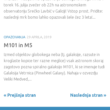
torek 16. julija zvečer ob 22h na astronomskem
observatoriju Srečko Lavbič v Galiciji! Vstop prost. Pridite:
naslednji mrk bomo lahko opazovali šele čez 3 leta!...
OPAZOVANJA
29 APRILA, 2019
M101 in M5
Izmed objektov globokega neba (tj. galaksije, razsute in
kroglaste kopice ter razne meglice) vsak astronom skoraj
zagotovo pozna spiralno galaksijo M101, ki se imenuje tudi
Galaksija Vetrnica (Pinwheel Galaxy). Nahaja v ozvezdju
Veliki Medved,...
« Prejšnja stran
Naslednja stran »